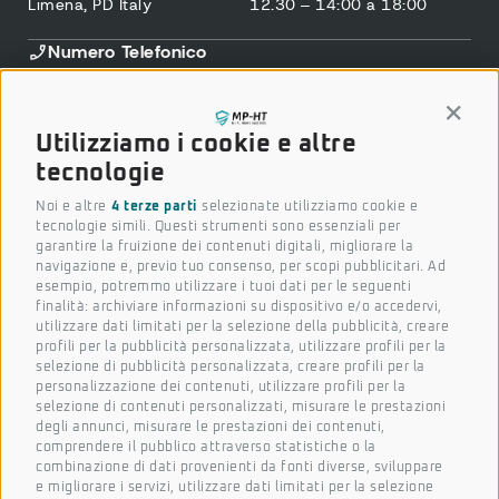
Limena, PD Italy
12.30 – 14:00 a 18:00
Numero Telefonico
+39 049 796 8360
Assistenza
Conti
+39 375 5911 440
Utilizziamo i cookie e altre
Email
tecnologie
marketing@mp-ht.it
Noi e altre
4 terze parti
selezionate utilizziamo cookie e
Seguici sui nostri social
tecnologie simili. Questi strumenti sono essenziali per
garantire la fruizione dei contenuti digitali, migliorare la
navigazione e, previo tuo consenso, per scopi pubblicitari. Ad
esempio, potremmo utilizzare i tuoi dati per le seguenti
finalità: archiviare informazioni su dispositivo e/o accedervi,
utilizzare dati limitati per la selezione della pubblicità, creare
profili per la pubblicità personalizzata, utilizzare profili per la
Iscriviti alla nostra newsletter
selezione di pubblicità personalizzata, creare profili per la
Per condividere novità, progetti e per esprimere il
personalizzazione dei contenuti, utilizzare profili per la
tuo punto di vista.
selezione di contenuti personalizzati, misurare le prestazioni
degli annunci, misurare le prestazioni dei contenuti,
Nome
comprendere il pubblico attraverso statistiche o la
combinazione di dati provenienti da fonti diverse, sviluppare
e migliorare i servizi, utilizzare dati limitati per la selezione