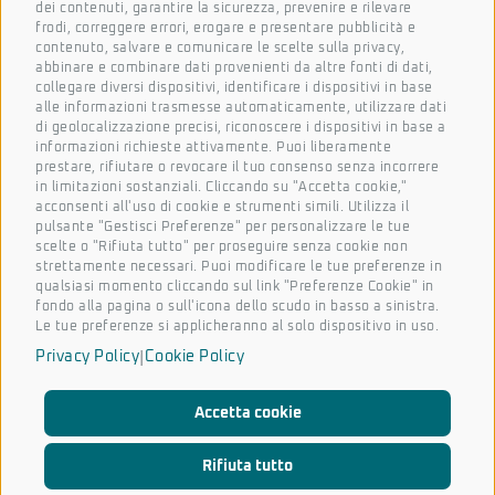
dei contenuti, garantire la sicurezza, prevenire e rilevare
frodi, correggere errori, erogare e presentare pubblicità e
Cognome
contenuto, salvare e comunicare le scelte sulla privacy,
abbinare e combinare dati provenienti da altre fonti di dati,
collegare diversi dispositivi, identificare i dispositivi in base
alle informazioni trasmesse automaticamente, utilizzare dati
Email
di geolocalizzazione precisi, riconoscere i dispositivi in base a
informazioni richieste attivamente. Puoi liberamente
prestare, rifiutare o revocare il tuo consenso senza incorrere
in limitazioni sostanziali. Cliccando su "Accetta cookie,"
acconsenti all'uso di cookie e strumenti simili. Utilizza il
Azienda
pulsante "Gestisci Preferenze" per personalizzare le tue
scelte o "Rifiuta tutto" per proseguire senza cookie non
strettamente necessari. Puoi modificare le tue preferenze in
qualsiasi momento cliccando sul link "Preferenze Cookie" in
fondo alla pagina o sull'icona dello scudo in basso a sinistra.
Accetto le condizioni generali e di ricevere le newsletter *
Le tue preferenze si applicheranno al solo dispositivo in uso.
|
Privacy Policy
Cookie Policy
Iscriviti alla newsletter
Accetta cookie
Rifiuta tutto
©2026 MP-HT S.r.l. | P.IVA 04694290281 |
Opportunità
|