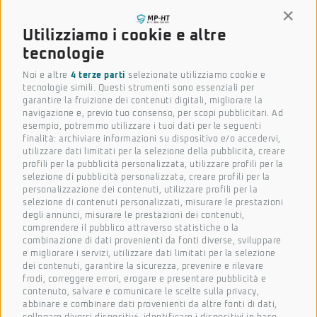
durata
Conti
Utilizziamo i cookie e altre
tecnologie
Noi e altre
4 terze parti
selezionate utilizziamo cookie e
Metodo
tecnologie simili. Questi strumenti sono essenziali per
di pulizia
garantire la fruizione dei contenuti digitali, migliorare la
che
navigazione e, previo tuo consenso, per scopi pubblicitari. Ad
esempio, potremmo utilizzare i tuoi dati per le seguenti
riduce i
finalità: archiviare informazioni su dispositivo e/o accedervi,
costi
utilizzare dati limitati per la selezione della pubblicità, creare
comples
profili per la pubblicità personalizzata, utilizzare profili per la
selezione di pubblicità personalizzata, creare profili per la
sivi
personalizzazione dei contenuti, utilizzare profili per la
selezione di contenuti personalizzati, misurare le prestazioni
degli annunci, misurare le prestazioni dei contenuti,
comprendere il pubblico attraverso statistiche o la
combinazione di dati provenienti da fonti diverse, sviluppare
e migliorare i servizi, utilizzare dati limitati per la selezione
dei contenuti, garantire la sicurezza, prevenire e rilevare
Settori d’impiego
frodi, correggere errori, erogare e presentare pubblicità e
contenuto, salvare e comunicare le scelte sulla privacy,
Ogni contesto ha le sue
abbinare e combinare dati provenienti da altre fonti di dati,