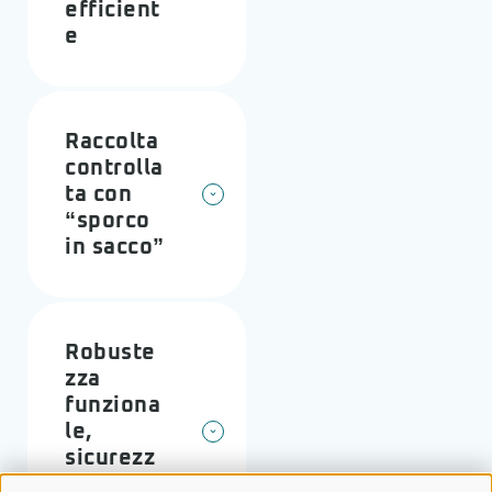
efficient
e
Raccolta
controlla
ta con
“sporco
in sacco”
Robuste
zza
funziona
le,
sicurezz
a e