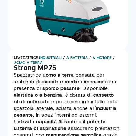
SPAZZATRICE
INDUSTRIALI
/
A BATTERIA
/
A MOTORE
/
UOMO A TERRA
Strong MP75
Spazzatrice
uomo a terra
pensata per
ambienti di
piccole e medie dimensioni
con
presenza di
sporco pesante
. Disponibile
elettrica o a benzina
, è dotata di
cassetto
rifiuti rinforzato
e protezione in metallo della
spazzola laterale, adatta anche all’
industria
pesante
, in spazi interni ed esterni.
L’
elevata capacità filtrante
e il
potente
sistema di aspirazione
assicurano prestazioni
costanti, con
manutenzione semplice
grazie