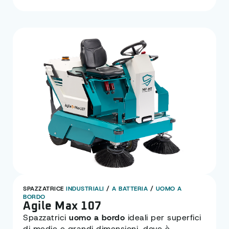
SPAZZATRICE
INDUSTRIALI
/
A BATTERIA
/
UOMO A
BORDO
Agile Max 107
Spazzatrici
uomo a bordo
ideali per superfici
di medie e grandi dimensioni, dove è