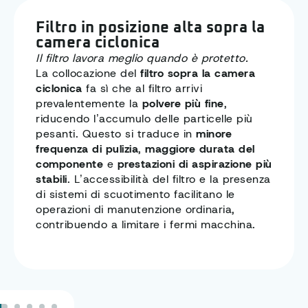
Struttura meccanica semplice e
accessibile
Manutenzione rapida significa continuità
operativa.
Le spazzatrici MP-HT adottano
un’
architettura meccanica pensata per
l’accessibilità
, che consente interventi
rapidi sui componenti soggetti a controlli e
pulizia periodici. Una struttura meno
complessa rende infatti
più veloci le
operazioni di manutenzione ordinaria
, riduce
i tempi di fermo e aiuta a mantenere la
macchina in efficienza anche in contesti di
utilizzo intensivo, con un impatto positivo
sulla
disponibilità operativa
.