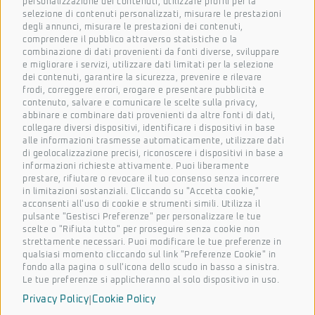
personalizzazione dei contenuti, utilizzare profili per la
tuo punto di vista.
selezione di contenuti personalizzati, misurare le prestazioni
degli annunci, misurare le prestazioni dei contenuti,
Nome
comprendere il pubblico attraverso statistiche o la
combinazione di dati provenienti da fonti diverse, sviluppare
e migliorare i servizi, utilizzare dati limitati per la selezione
dei contenuti, garantire la sicurezza, prevenire e rilevare
frodi, correggere errori, erogare e presentare pubblicità e
Cognome
contenuto, salvare e comunicare le scelte sulla privacy,
abbinare e combinare dati provenienti da altre fonti di dati,
collegare diversi dispositivi, identificare i dispositivi in base
alle informazioni trasmesse automaticamente, utilizzare dati
Email
di geolocalizzazione precisi, riconoscere i dispositivi in base a
informazioni richieste attivamente. Puoi liberamente
prestare, rifiutare o revocare il tuo consenso senza incorrere
in limitazioni sostanziali. Cliccando su "Accetta cookie,"
acconsenti all'uso di cookie e strumenti simili. Utilizza il
Azienda
pulsante "Gestisci Preferenze" per personalizzare le tue
scelte o "Rifiuta tutto" per proseguire senza cookie non
strettamente necessari. Puoi modificare le tue preferenze in
qualsiasi momento cliccando sul link "Preferenze Cookie" in
fondo alla pagina o sull'icona dello scudo in basso a sinistra.
Accetto le condizioni generali e di ricevere le newsletter *
Le tue preferenze si applicheranno al solo dispositivo in uso.
|
Privacy Policy
Cookie Policy
Iscriviti alla newsletter