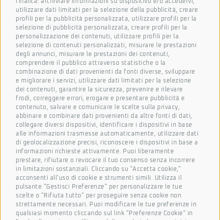
finalità: archiviare informazioni su dispositivo e/o accedervi,
utilizzare dati limitati per la selezione della pubblicità, creare
Iscriviti alla nostra newsletter
profili per la pubblicità personalizzata, utilizzare profili per la
selezione di pubblicità personalizzata, creare profili per la
Per condividere novità, progetti e per esprimere il
personalizzazione dei contenuti, utilizzare profili per la
tuo punto di vista.
selezione di contenuti personalizzati, misurare le prestazioni
degli annunci, misurare le prestazioni dei contenuti,
Nome
comprendere il pubblico attraverso statistiche o la
combinazione di dati provenienti da fonti diverse, sviluppare
e migliorare i servizi, utilizzare dati limitati per la selezione
dei contenuti, garantire la sicurezza, prevenire e rilevare
frodi, correggere errori, erogare e presentare pubblicità e
Cognome
contenuto, salvare e comunicare le scelte sulla privacy,
abbinare e combinare dati provenienti da altre fonti di dati,
collegare diversi dispositivi, identificare i dispositivi in base
alle informazioni trasmesse automaticamente, utilizzare dati
Email
di geolocalizzazione precisi, riconoscere i dispositivi in base a
informazioni richieste attivamente. Puoi liberamente
prestare, rifiutare o revocare il tuo consenso senza incorrere
in limitazioni sostanziali. Cliccando su "Accetta cookie,"
acconsenti all'uso di cookie e strumenti simili. Utilizza il
Azienda
pulsante "Gestisci Preferenze" per personalizzare le tue
scelte o "Rifiuta tutto" per proseguire senza cookie non
strettamente necessari. Puoi modificare le tue preferenze in
qualsiasi momento cliccando sul link "Preferenze Cookie" in