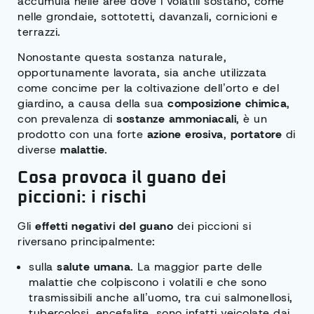
accumula nelle aree dove i volatili sostano, come
nelle grondaie, sottotetti, davanzali, cornicioni e
terrazzi.
Nonostante questa sostanza naturale,
opportunamente lavorata, sia anche utilizzata
come concime per la coltivazione dell’orto e del
giardino, a causa della sua
composizione chimica
,
con prevalenza di
sostanze ammoniacali
, è un
prodotto con una forte
azione erosiva
,
portatore
di
diverse
malattie
.
Cosa provoca il guano dei
piccioni: i rischi
Gli
effetti negativi del guano
dei piccioni si
riversano principalmente:
sulla
salute umana
. La maggior parte delle
malattie che colpiscono i volatili e che sono
trasmissibili anche all’uomo, tra cui salmonellosi,
tubercolosi, encefalite, sono infatti veicolate dai